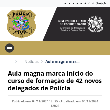
Acessibilida
Aplicar c
A=
A+
A-
Secretaria da Segurança
Pública e Defesa Social
Notícias
Aula magna marca início do curso de formação de 42 novos delegados de Polícia
Aula magna marca início do
curso de formação de 42 novos
delegados de Polícia
Publicado em: 04/11/2024 12h25 - Atualizado em: 04/11/2024
12h25