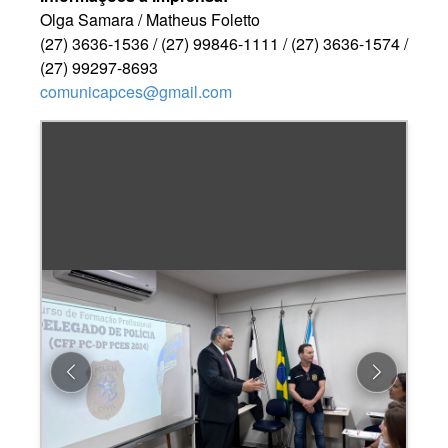
Olga Samara / Matheus Foletto
(27) 3636-1536 / (27) 99846-1111 / (27) 3636-1574 /
(27) 99297-8693
comunicapces@gmail.com
Previous
Next