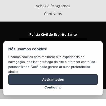
Ações e Programas
Contratos
Polícia Civil do Espírito Santo
Av. Nossa Senhora da Penha, 2290 - Santa Luiza
CEP: 29045-402 - Vitória / ES
Tel.: (27) 3198-5914
Usamos cookies para melhorar sua experiência de
navegação, analisar o tráfego do site e oferecer conteúdo
personalizado. Você pode gerenciar suas preferências
abaixo.
Aceitar todos
Configurar
2025 – 2026 | Desenvolvido pelo
PRODEST
com Software Livre.