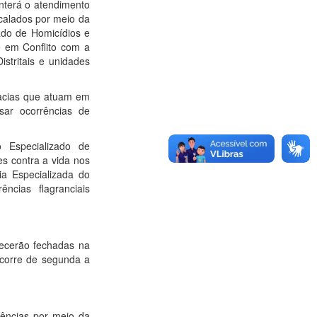
manterá o atendimento
scalados por meio da
ado de Homicídios e
 em Conflito com a
istritais e unidades
gacias que atuam em
sar ocorrências de
 Especializado de
s contra a vida nos
cia Especializada do
ncias flagranciais
anecerão fechadas na
 ocorre de segunda a
rências por meio da