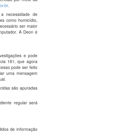
ov.br
.
m a necessidade de
mes como homicídio,
necessário ser maior
omputador. A Deon é
nvestigações e pode
cia 181, que agora
cesso pode ser feito
nviar uma mensagem
al.
ecidas são apuradas
iente regular será
didos de informação