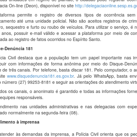
acia On-line (Deon), disponível no site
http://delegaciaonline.sesp.es.g
taforma permite o registro de diversos tipos de ocorrência se
camento até uma unidade policial. Não são aceitos registros de cri
o, sequestro e furto ou roubo de veículos. Para utilizar o serviço, é 
 anos, possuir e-mail válido e acessar a plataforma por meio de c
ada ao registro de fatos ocorridos no Espírito Santo.
e-Denúncia 181
ícia Civil destaca que a população tem um papel importante nas i
ibuir com informações de forma anônima por meio do Disque-Denún
e de três canais. Por telefone, basta discar 181. Pelo computador, o a
site
www.disquedenuncia181.es.gov.br
. Já pelo WhatsApp, basta e
o número (27) 99253-8181 e seguir as orientações do atendimento virtu
dos os canais, o anonimato é garantido e todas as informações forn
 equipes responsáveis.
ndimento nas unidades administrativas e nas delegacias com exped
ado normalmente na segunda-feira (08).
imento à imprensa
atender às demandas da imprensa, a Polícia Civil orienta que os pe