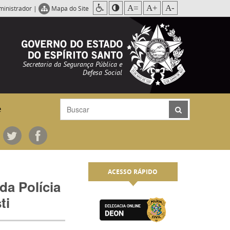
A=
A+
A-
ministrador
|
Mapa do Site
Secretaria da Segurança Pública e
Defesa Social
e
ACESSO RÁPIDO
da Polícia
ti