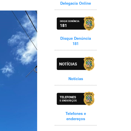
Delegacia Online
Disque Denúncia
181
Notícias
Telefones e
endereços