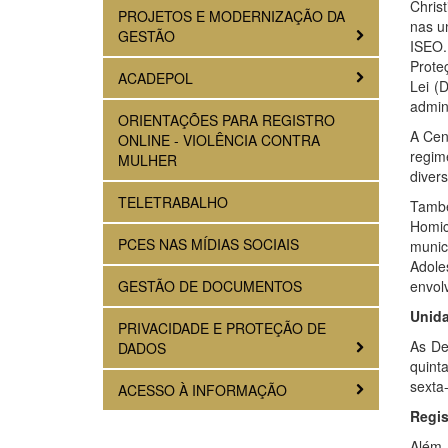
Christ
PROJETOS E MODERNIZAÇÃO DA
nas u
GESTÃO
ISEO.
Prote
ACADEPOL
Lei (
admini
ORIENTAÇÕES PARA REGISTRO
A Cen
ONLINE - VIOLÊNCIA CONTRA
regim
MULHER
diver
TELETRABALHO
També
Homic
PCES NAS MÍDIAS SOCIAIS
munic
Adole
GESTÃO DE DOCUMENTOS
envol
Unid
PRIVACIDADE E PROTEÇÃO DE
As De
DADOS
quint
sexta-
ACESSO À INFORMAÇÃO
Regis
Além 