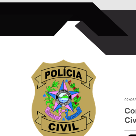
02/06
Co
Civ