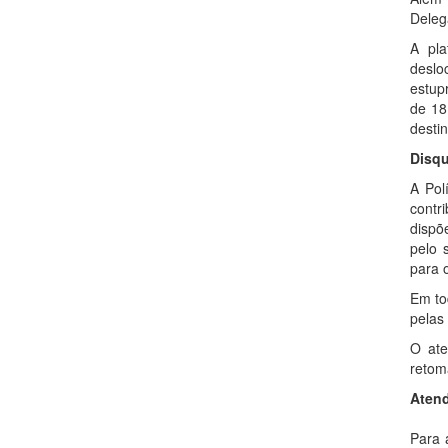
Deleg
A pla
deslo
estupr
de 18
destin
Disqu
A Pol
contr
dispõ
pelo 
para 
Em to
pelas
O ate
retom
Atend
Para 