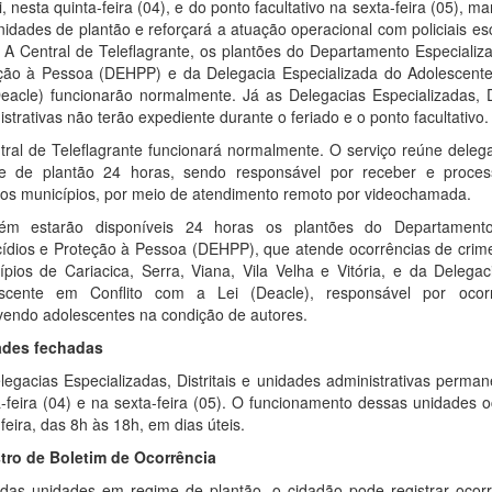
i, nesta quinta-feira (04), e do ponto facultativo na sexta-feira (05), 
nidades de plantão e reforçará a atuação operacional com policiais e
 A Central de Teleflagrante, os plantões do Departamento Especializ
ção à Pessoa (DEHPP) e da Delegacia Especializada do Adolescente
Deacle) funcionarão normalmente. Já as Delegacias Especializadas, D
strativas não terão expediente durante o feriado e o ponto facultativo.
tral de Teleflagrante funcionará normalmente. O serviço reúne dele
e de plantão 24 horas, sendo responsável por receber e proces
sos municípios, por meio de atendimento remoto por videochamada.
m estarão disponíveis 24 horas os plantões do Departamento
ídios e Proteção à Pessoa (DEHPP), que atende ocorrências de crime
ípios de Cariacica, Serra, Viana, Vila Velha e Vitória, e da Delega
scente em Conflito com a Lei (Deacle), responsável por ocorrê
vendo adolescentes na condição de autores.
ades fechadas
legacias Especializadas, Distritais e unidades administrativas perm
a-feira (04) e na sexta-feira (05). O funcionamento dessas unidades
feira, das 8h às 18h, em dias úteis.
tro de Boletim de Ocorrência
das unidades em regime de plantão, o cidadão pode registrar ocor