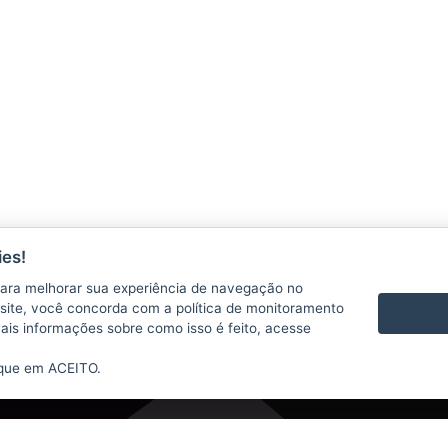
OS
CONTATO
es!
a On-line
Telefones Úteis
ara melhorar sua experiência de navegação no
te site, você concorda com a política de monitoramento
mais informações sobre como isso é feito, acesse
ique em ACEITO.