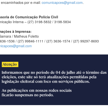
 encaminhados por e-mail:
comunicapces@gmail.com
.
soria de Comunicação Polícia Civil
icação Interna – (27) 3198-5832 / 3198-5834
mações à Imprensa:
Samara / Matheus Foletto
3636-1536 / (27) 99846-1111 / (27) 3636-1574 / (27) 99297-8693
nicapces@gmail.com