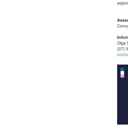
sejam
Asses
Comun
Infor
Olga 
(27) 
comu