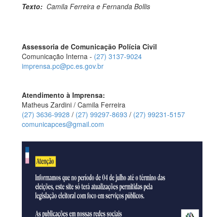
Texto:
Camila Ferreira e Fernanda Bollis
Assessoria de Comunicação Polícia Civil
Comunicação Interna -
(27) 3137-9024
imprensa.pc@pc.es.gov.br
Atendimento à Imprensa:
Matheus Zardini / Camila Ferreira
(27) 3636-9928
/
(27) 99297-8693
/
(27) 99231-5157
comunicapces@gmail.com