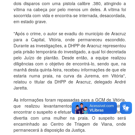
dois disparos com uma pistola calibre .380, atingindo a
vítima na cabeça por pelo menos um deles. A vítima foi
socorrida com vida e encontra-se internada, desacordada,
em estado grave.
"Após o crime, o autor se evadiu do município de Aracruz
para a Capital, Vitória, onde permaneceu escondido.
Durante as investigações, a DHPP de Aracruz representou
pela prisão temporária do investigado, a qual foi decretada
pelo Juízo de plantão. Desde então, a equipe realizou
diligências com o objetivo de encontrá-lo, sendo que, na
manhã desta quinta-feira, recebeu informações de que ele
estaria numa praia, na curva da Jurema, em Vitória",
relatou o titular da DHPP de Aracruz, delegado André
Jaretta.
As informações foram repassadas para a GCM de Vitória,
que realizou levantamentos na região, conseguindo
encontrar o suspeito e efetuar sua prisão, enquanto ele se
divertia com uma mulher na praia. O suspeito será
encaminhado ao Centro de Triagem de Viana, onde
permanecerá à disposição da Justiça.