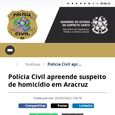
Acessibilida
Aplicar c
A=
A+
A-
Secretaria da Segurança
Pública e Defesa Social
Notícias
Polícia Civil apreende suspeito de homicídio em Aracruz
Polícia Civil apreende suspeito
de homicídio em Aracruz
Publicado em: 25/03/2022 13h19
Compartilhar
Postar
Linkedin