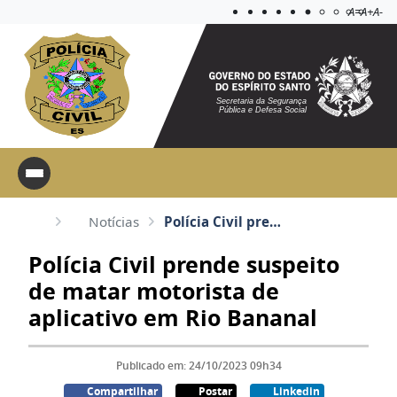
Acessibilida
Aplicar c
A=
A+
A-
Secretaria da Segurança
Pública e Defesa Social
Notícias
Polícia Civil prende suspeito de matar motorista de aplicativo em Rio Bananal
Polícia Civil prende suspeito
de matar motorista de
aplicativo em Rio Bananal
Publicado em: 24/10/2023 09h34
Compartilhar
Postar
Linkedin