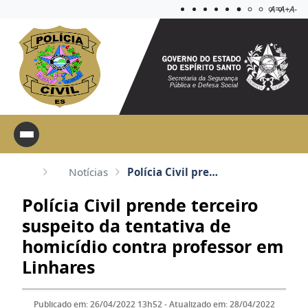
Acessibilida
Aplicar c
A=
A+
A-
Secretaria da Segurança
Pública e Defesa Social
Notícias
Polícia Civil prende terceiro suspeito da tentativa de homicídio contra professor em Linhares
Polícia Civil prende terceiro
suspeito da tentativa de
homicídio contra professor em
Linhares
Publicado em: 26/04/2022 13h52 - Atualizado em: 28/04/2022