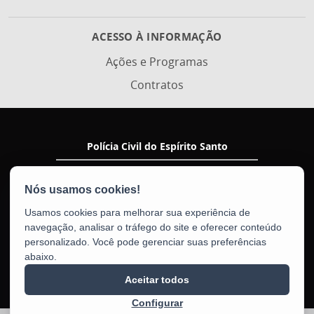
ACESSO À INFORMAÇÃO
Ações e Programas
Contratos
Polícia Civil do Espírito Santo
Av. Nossa Senhora da Penha, 2290 - Santa Luiza
CEP: 29045-402 - Vitória / ES
Tel.: (27) 3198-5914
Usamos cookies para melhorar sua experiência de
navegação, analisar o tráfego do site e oferecer conteúdo
personalizado. Você pode gerenciar suas preferências
abaixo.
Aceitar todos
Configurar