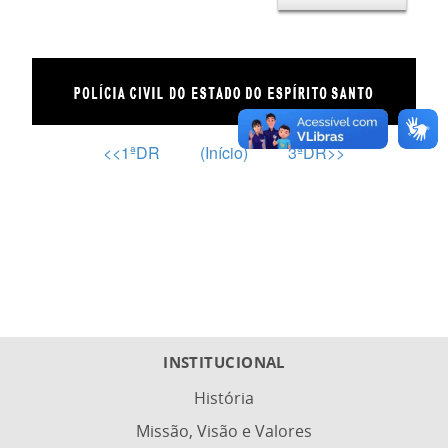
<<1ªDR
(Início)
3ªDR>>
INSTITUCIONAL
História
Missão, Visão e Valores