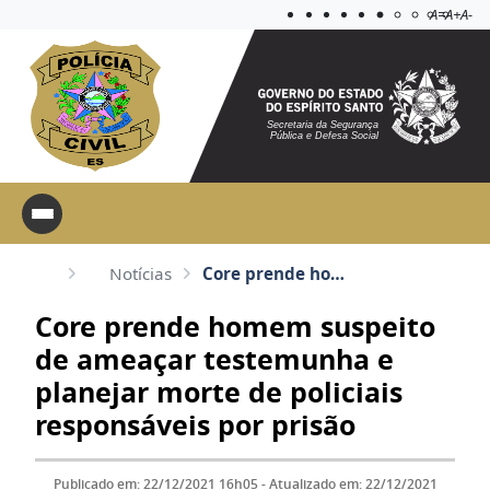
Acessibilida
Aplicar c
A=
A+
A-
Secretaria da Segurança
Pública e Defesa Social
Notícias
Core prende homem suspeito de ameaçar testemunha e planejar morte de policiais responsáveis por pris...
Core prende homem suspeito
de ameaçar testemunha e
planejar morte de policiais
responsáveis por prisão
Publicado em: 22/12/2021 16h05 - Atualizado em: 22/12/2021