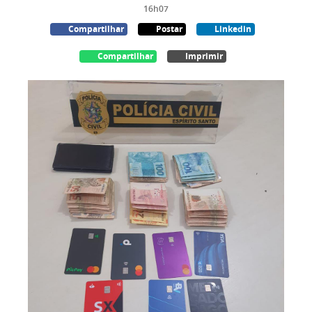
16h07
Compartilhar
Postar
Linkedin
Compartilhar
Imprimir