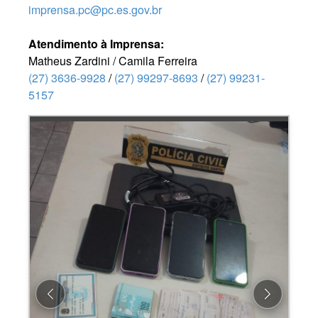
imprensa.pc@pc.es.gov.br
Atendimento à Imprensa:
Matheus Zardini / Camila Ferreira
(27) 3636-9928
/
(27) 99297-8693
/
(27) 99231-
5157
Previous
Next