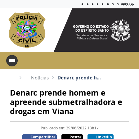
Acessibilida
Aplicar c
A=
A+
A-
Secretaria da Segurança
Pública e Defesa Social
Notícias
Denarc prende homem e apreende submetralhadora e drogas em Viana
Denarc prende homem e
apreende submetralhadora e
drogas em Viana
Publicado em: 29/06/2022 13h17
Compartilhar
Postar
Linkedin