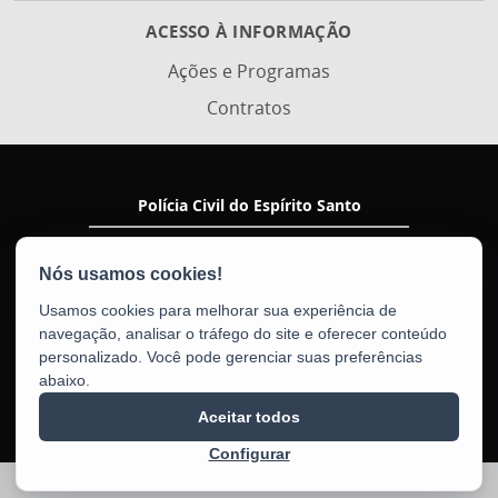
ACESSO À INFORMAÇÃO
Ações e Programas
Contratos
Polícia Civil do Espírito Santo
Av. Nossa Senhora da Penha, 2290 - Santa Luiza
CEP: 29045-402 - Vitória / ES
Tel.: (27) 3198-5914
Usamos cookies para melhorar sua experiência de
navegação, analisar o tráfego do site e oferecer conteúdo
personalizado. Você pode gerenciar suas preferências
abaixo.
Aceitar todos
Configurar
2025 – 2026 | Desenvolvido pelo
PRODEST
com Software Livre.