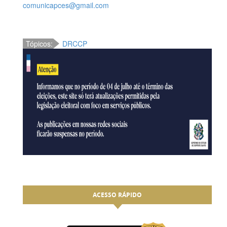
comunicapces@gmail.com
Tópicos:
DRCCP
ACESSO RÁPIDO