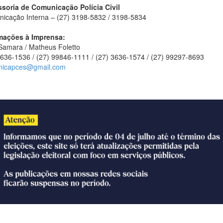
soria de Comunicação Polícia Civil
icação Interna – (27) 3198-5832 / 3198-5834
mações à Imprensa:
Samara / Matheus Foletto
3636-1536 / (27) 99846-1111 / (27) 3636-1574 / (27) 99297-8693
nicapces@gmail.com