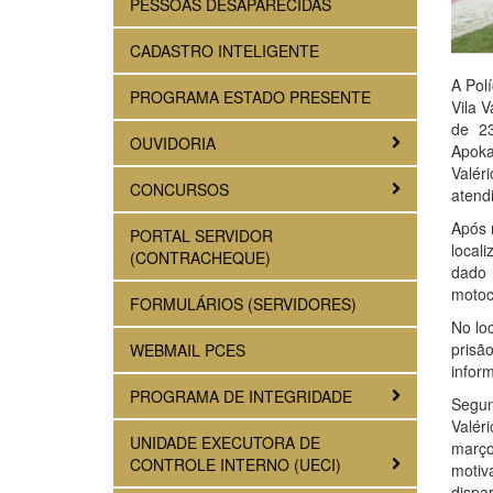
PESSOAS DESAPARECIDAS
CADASTRO INTELIGENTE
A Pol
PROGRAMA ESTADO PRESENTE
Vila 
de 2
OUVIDORIA
Apoka
Valér
CONCURSOS
atend
Após 
PORTAL SERVIDOR
locali
(CONTRACHEQUE)
dado 
motoci
FORMULÁRIOS (SERVIDORES)
No lo
prisã
WEBMAIL PCES
inform
PROGRAMA DE INTEGRIDADE
Segun
Valér
UNIDADE EXECUTORA DE
março
CONTROLE INTERNO (UECI)
motiv
dispa