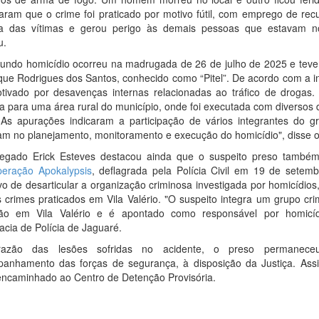
aram que o crime foi praticado por motivo fútil, com emprego de recu
a das vítimas e gerou perigo às demais pessoas que estavam no
u.
undo homicídio ocorreu na madrugada de 26 de julho de 2025 e teve
que Rodrigues dos Santos, conhecido como “Pitel”. De acordo com a i
otivado por desavenças internas relacionadas ao tráfico de drogas. 
da para uma área rural do município, onde foi executada com diversos
 As apurações indicaram a participação de vários integrantes do g
am no planejamento, monitoramento e execução do homicídio", disse o
egado Erick Esteves destacou ainda que o suspeito preso també
eração Apokalypsis
, deflagrada pela Polícia Civil em 19 de sete
vo de desarticular a organização criminosa investigada por homicídios,
s crimes praticados em Vila Valério. "O suspeito integra um grupo c
ão em Vila Valério e é apontado como responsável por homicíd
acia de Polícia de Jaguaré.
azão das lesões sofridas no acidente, o preso permanece
anhamento das forças de segurança, à disposição da Justiça. Assi
encaminhado ao Centro de Detenção Provisória.