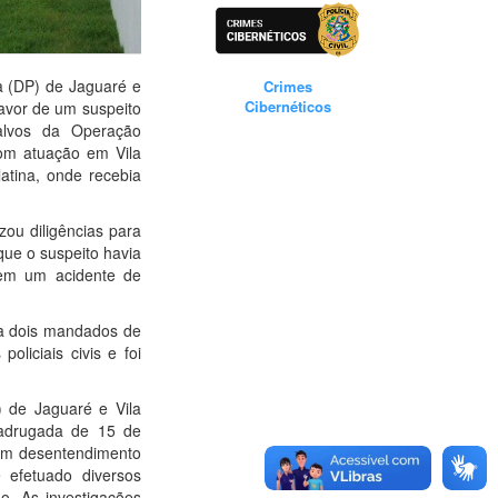
ia (DP) de Jaguaré e
Crimes
Cibernéticos
favor de um suspeito
alvos da Operação
com atuação em Vila
latina, onde recebia
zou diligências para
 que o suspeito havia
 em um acidente de
 a dois mandados de
oliciais civis e foi
) de Jaguaré e Vila
madrugada de 15 de
 um desentendimento
 efetuado diversos
o. As investigações