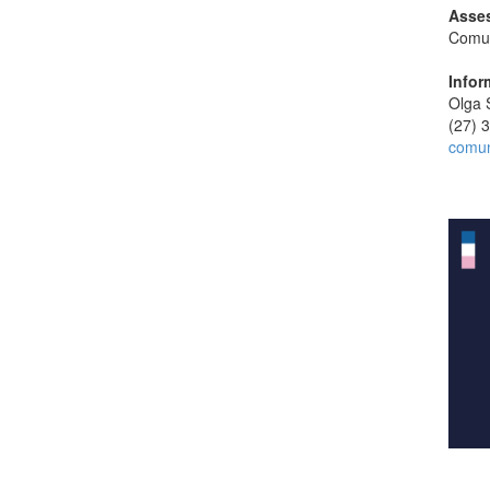
Asses
Comun
Infor
Olga 
(27) 
comu