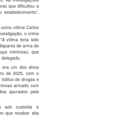
rso que dificultou a
 estabelecimento",
 como vítima Carlos
nvestigação, o crime
"A vítima teria sido
 disparos de arma de
rupo criminoso, que
 delegado.
m era um dos alvos
mbro de 2025, com o
 tráfico de drogas e
riminoso armado com
ios apurados pela
u sob custódia e
m que receber alta