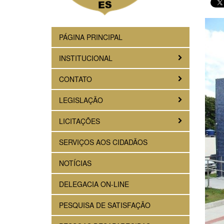
PÁGINA PRINCIPAL
INSTITUCIONAL
CONTATO
LEGISLAÇÃO
LICITAÇÕES
SERVIÇOS AOS CIDADÃOS
NOTÍCIAS
DELEGACIA ON-LINE
PESQUISA DE SATISFAÇÃO