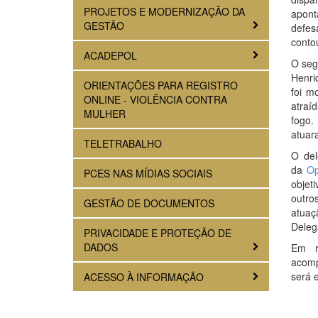
PROJETOS E MODERNIZAÇÃO DA
apont
GESTÃO
defes
conto
ACADEPOL
O seg
Henri
ORIENTAÇÕES PARA REGISTRO
foi m
ONLINE - VIOLÊNCIA CONTRA
atraí
MULHER
fogo.
atuar
TELETRABALHO
O del
da
Op
PCES NAS MÍDIAS SOCIAIS
objeti
outro
GESTÃO DE DOCUMENTOS
atuaç
Deleg
PRIVACIDADE E PROTEÇÃO DE
DADOS
Em r
acomp
será 
ACESSO À INFORMAÇÃO