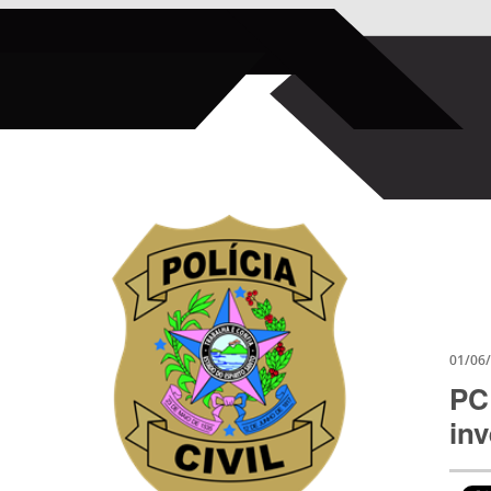
01/06
PC
inv