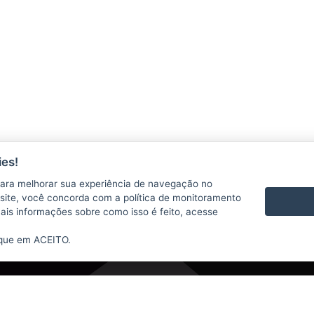
OS
CONTATO
es!
a On-line
Telefones Úteis
ara melhorar sua experiência de navegação no
te site, você concorda com a política de monitoramento
mais informações sobre como isso é feito, acesse
ique em ACEITO.