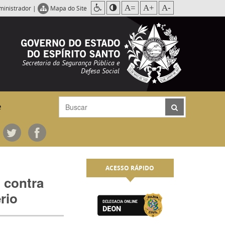
A=
A+
A-
ministrador
|
Mapa do Site
Secretaria da Segurança Pública e
Defesa Social
e
ACESSO RÁPIDO
 contra
rio