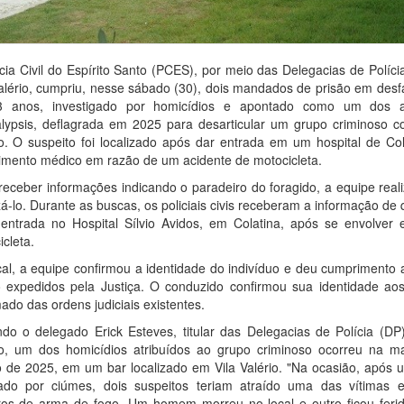
ícia Civil do Espírito Santo (PCES), por meio das Delegacias de Políc
Valério, cumpriu, nesse sábado (30), dois mandados de prisão em des
3 anos, investigado por homicídios e apontado como um dos 
lypsis, deflagrada em 2025 para desarticular um grupo criminoso 
io. O suspeito foi localizado após dar entrada em um hospital de Co
imento médico em razão de um acidente de motocicleta.
receber informações indicando o paradeiro do foragido, a equipe reali
zá-lo. Durante as buscas, os policiais civis receberam a informação de
entrada no Hospital Sílvio Avidos, em Colatina, após se envolver
cleta.
cal, a equipe confirmou a identidade do indivíduo e deu cumprimento
o expedidos pela Justiça. O conduzido confirmou sua identidade aos p
ado das ordens judiciais existentes.
do o delegado Erick Esteves, titular das Delegacias de Polícia (DP
io, um dos homicídios atribuídos ao grupo criminoso ocorreu na 
 de 2025, em um bar localizado em Vila Valério. "Na ocasião, após
ado por ciúmes, dois suspeitos teriam atraído uma das vítimas e
ros de arma de fogo. Um homem morreu no local e outro ficou ferid