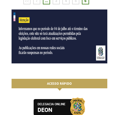
<<
<
...
3
4
5
6
ACESSO RÁPIDO