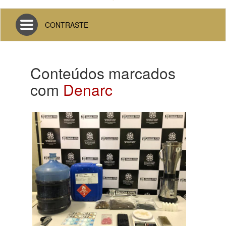
Toggle
CONTRASTE
navigation
Conteúdos marcados
com
Denarc